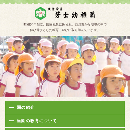
学校法人
昭和54年創立。田園風景に囲まれ、自然豊かな環境の中で
伸び伸びとした教育・遊びに取り組んでいます。
園の紹介
当園の教育について