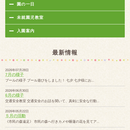
園の一日
未就園児教室
入園案内
最新情報
2026年07月28日
7月の様子
プールの様子 プール遊びをしました！ 七夕 七夕様にお...
2026年06月30日
6月の様子
交通安全教室 交通安全のお話を聞いて、真剣に安全な行動...
2026年05月22日
５月の活動
《市民の森遠足》 市民の森へ行きカメや睡蓮の花を見てア...