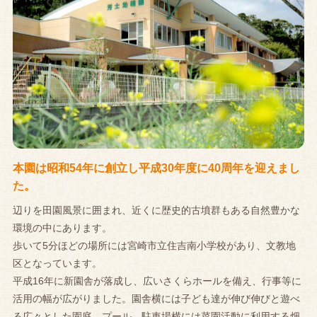
本園は昭和54年に創立し平成30年度に40周年を迎えまし
た。
辺りを田園風景に囲まれ、近くに歴史的古墳群もある自然豊かな
環境の中にあります。
歩いて5分ほどの場所には宮崎市立住吉南小学校があり、文教地
区となっています。
平成16年に新園舎が落成し、広いさくらホールを備え、行事等に
活用の幅が広がりました。園舎横には子ども達が伸び伸びと遊べ
る広々とした園庭、プール、駐車場横には菜園活動に利用する畑