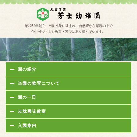
学校法人
昭和54年創立。田園風景に囲まれ、自然豊かな環境の中で
伸び伸びとした教育・遊びに取り組んでいます。
園の紹介
当園の教育について
園の一日
未就園児教室
入園案内