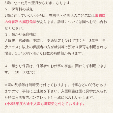
3歳になった月の翌月から対象になります。
２．保育料の減免
3歳に達していないお子様、在園児・卒園児のご兄弟には
園独自
の保育料の減額免除
があります。詳細については園へお問い合わ
せください。
３．預かり保育補助
入園後、宮崎市に申請し、支給認定を受けて頂くと、3歳児（年
少クラス）以上の保護者の方が就労等で預かり保育を利用される
場合、1日450円×預かり日数の補助額があります。
４．預かり保育は、保護者のお仕事の有無に関わらず利用できま
す。（18：00まで）
※園の見学等は随時受け付けております。行事などの関係があり
ますので 事前にご連絡を下さい。入園願書は園に見学に来られ
た時に入園案内パンフレットと一緒にお渡しいたします。
●令和8年度の途中入園も随時受け付けております。