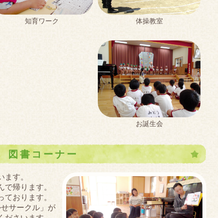
体操教室
知育ワーク
お誕生会
図書コーナー
います。
んで帰ります。
っております。
かせサークル」が
くださいます。