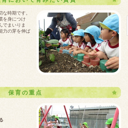
切な時期です。
習慣を身につけ
んでまいりま
能力の芽を伸ば
保育の重点
る