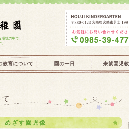
学校法人大宮学園 芳士幼稚園・未就園
な環境の中で
す。
の教育について
園の一日
未就園児教
いて
めざす園児像