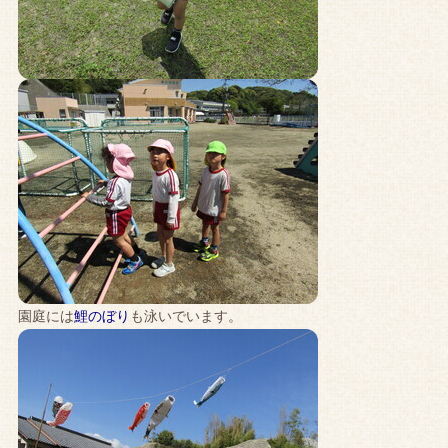
園庭には
鯉のぼり
も泳いでいます。