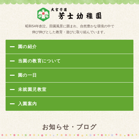
学校法人
昭和54年創立。田園風景に囲まれ、自然豊かな環境の中で
伸び伸びとした教育・遊びに取り組んでいます。
園の紹介
当園の教育について
園の一日
未就園児教室
入園案内
お知らせ・ブログ