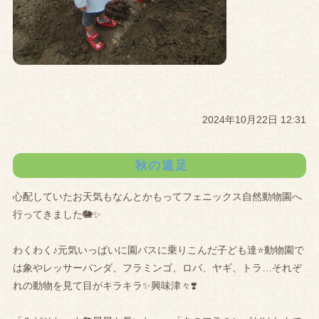
2024年10月22日 12:31
秋の遠足
心配していたお天気もなんとかもってフェニックス自然動物園へ
行ってきました🐘✨
わくわく♪元気いっぱいに園バスに乗りこんだ子ども達⭐️動物園で
は象やレッサーパンダ、フラミンゴ、ロバ、ヤギ、トラ…それぞ
れの動物を見て目がキラキラ✨興味津々❣️