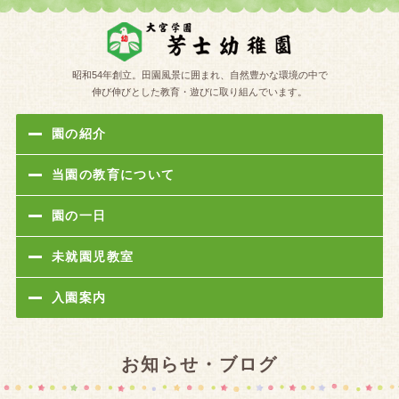
学校法人
昭和54年創立。田園風景に囲まれ、自然豊かな環境の中で
伸び伸びとした教育・遊びに取り組んでいます。
園の紹介
当園の教育について
園の一日
未就園児教室
入園案内
お知らせ・ブログ