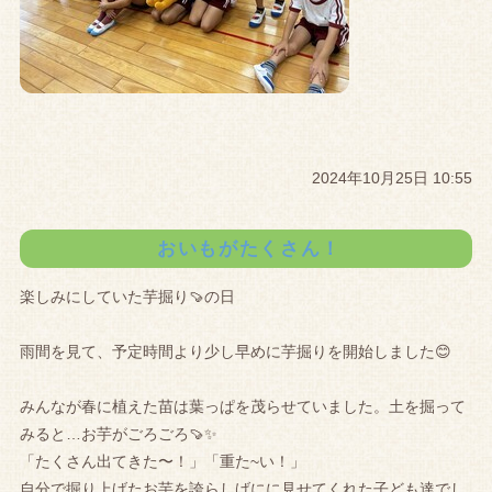
2024年10月25日 10:55
おいもがたくさん！
楽しみにしていた芋掘り🍠の日
雨間を見て、予定時間より少し早めに芋掘りを開始しました😊
みんなが春に植えた苗は葉っぱを茂らせていました。土を掘って
みると…お芋がごろごろ🍠✨
「たくさん出てきた〜！」「重た~い！」
自分で掘り上げたお芋を誇らしげにに見せてくれた子ども達でし