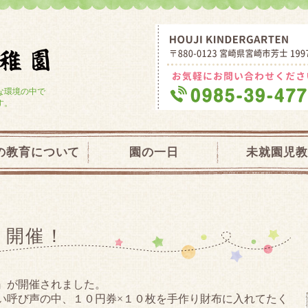
学校法人大宮学園 芳士幼稚園・未就園
な環境の中で
す。
の教育について
園の一日
未就園児教
こ開催！
』が開催されました。
い呼び声の中、１０円券×１０枚を手作り財布に入れてたく