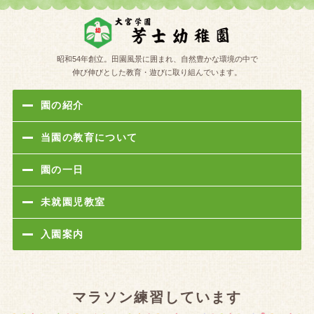
学校法人
昭和54年創立。田園風景に囲まれ、自然豊かな環境の中で
伸び伸びとした教育・遊びに取り組んでいます。
園の紹介
当園の教育について
園の一日
未就園児教室
入園案内
マラソン練習しています