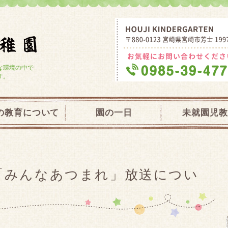
学校法人大宮学園 芳士幼稚園・未就園
な環境の中で
す。
の教育について
園の一日
未就園児教
「みんなあつまれ」放送につい