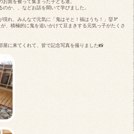
のお面を被って集まった子ども達。
るのか、、などお話を聞いて学びました。
現れ、みんなで元気に「鬼はそと！福はうち！」👹🫘
たが、積極的に鬼を追いかけて豆まきする元気っ子がたくさ
部屋に来てくれて、皆で記念写真を撮りました📸