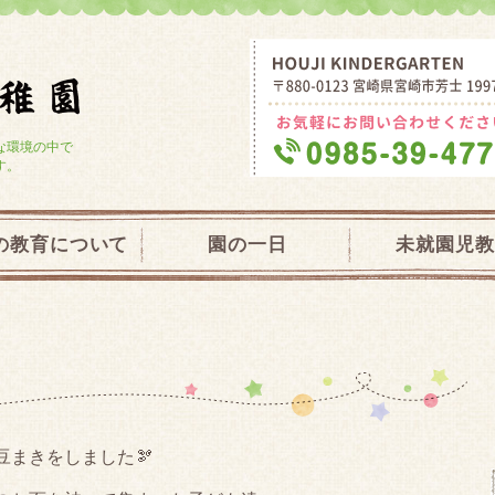
学校法人大宮学園 芳士幼稚園・未就園
な環境の中で
す。
の教育について
園の一日
未就園児教
まきをしました🫘