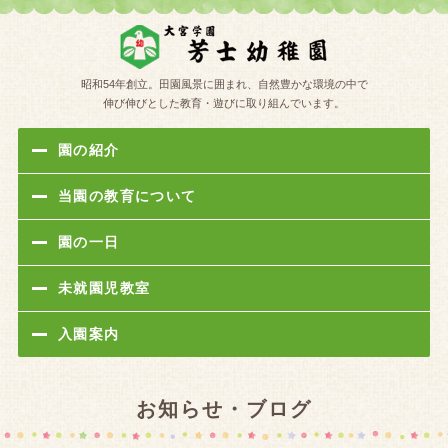
学校法人
昭和54年創立。田園風景に囲まれ、自然豊かな環境の中で
伸び伸びとした教育・遊びに取り組んでいます。
園の紹介
当園の教育について
園の一日
未就園児教室
入園案内
お知らせ・ブログ