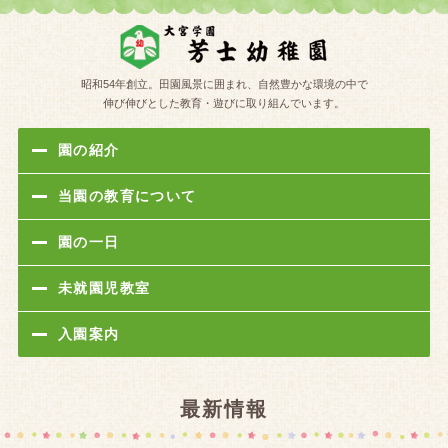
学校法人
昭和54年創立。田園風景に囲まれ、自然豊かな環境の中で
伸び伸びとした教育・遊びに取り組んでいます。
園の紹介
当園の教育について
園の一日
未就園児教室
入園案内
最新情報