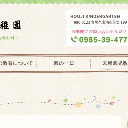
学校法人大宮学園 芳士幼稚園・未就園
な環境の中で
す。
の教育について
園の一日
未就園児教