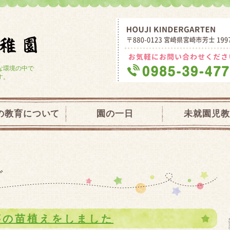
学校法人大宮学園 芳士幼稚園・未就園
な環境の中で
す。
の教育について
園の一日
未就園児教
グ
芋の苗植えをしました