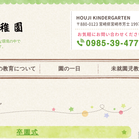
学校法人大宮学園 芳士幼稚園・未就園
な環境の中で
す。
の教育について
園の一日
未就園児教
グ
卒園式