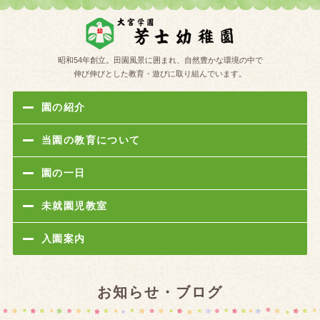
学校法人
昭和54年創立。田園風景に囲まれ、自然豊かな環境の中で
伸び伸びとした教育・遊びに取り組んでいます。
園の紹介
当園の教育について
園の一日
未就園児教室
入園案内
お知らせ・ブログ