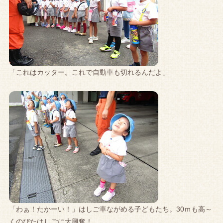
「これはカッター。これで自動車も切れるんだよ」
「わぁ！たかーい！」はしご車ながめる子どもたち。30ｍも高～
くのびたはしごに大興奮！